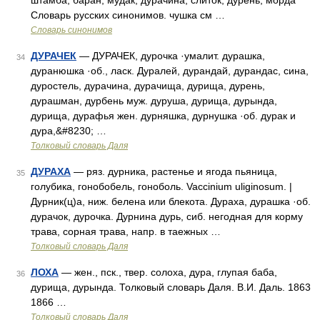
штамба, баран, мудак, дурачина, слиток, дурень, морда
Словарь русских синонимов. чушка см …
Словарь синонимов
ДУРАЧЕК
— ДУРАЧЕК, дурочка ·умалит. дурашка,
34
дуранюшка ·об., ласк. Дуралей, дурандай, дурандас, сина,
дуростель, дурачина, дурачища, дурища, дурень,
дурашман, дурбень муж. дуруша, дурища, дурында,
дурища, дурафья жен. дурняшка, дурнушка ·об. дурак и
дура,&#8230; …
Толковый словарь Даля
ДУРАХА
— ряз. дурника, растенье и ягода пьяница,
35
голубика, гонобобель, гоноболь. Vaccinium uliginosum. |
Дурник(ц)а, ниж. белена или блекота. Дураха, дурашка ·об.
дурачок, дурочка. Дурнина дурь, сиб. негодная для корму
трава, сорная трава, напр. в таежных …
Толковый словарь Даля
ЛОХА
— жен., пск., твер. солоха, дура, глупая баба,
36
дурища, дурында. Толковый словарь Даля. В.И. Даль. 1863
1866 …
Толковый словарь Даля