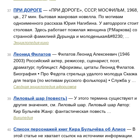
ПРИ ДОРОГЕ
— «ПРИ ДОРОГЕ», СССР, МОСФИЛЬМ, 1968,
37
цв., 27 мин. Бытовая жанровая новелла. По мотивам
одноименного рассказа Юрия Нагибина. У автодороги стоит
столовая. Здесь работает пожилая женщина (Р.Маркова) со
странной фамилией Дурында и молоденькая&#8230; …
Энциклопедия кино
Леонид Филатов
— Филатов Леонид Алексеевич (1946
38
2003) Российский актер, режиссер, сценарист, поэт,
драматург, публицист. Афоризмы, цитаты Леонид Филатов.
Биография • Про Федота стрельца удалого молодца Сказка
для театра (по мотивам русского фольклора) • Служба у …
Сводная энциклопедия афоризмов
Лиловый шар (повесть)
— У этого термина существуют и
39
другие значения, см. Лиловый шар. Лиловый шар Автор:
Кир Булычёв Жанр: фантастическая повесть …
Википедия
Список персонажей книг Кира Булычёва об Алисе
— В
40
этой статье не хватает ссылок на источники информации.