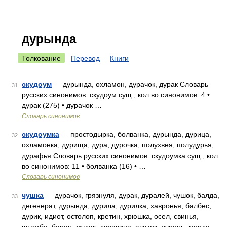
дурында
Толкование
Перевод
Книги
скудоум
— дурында, охламон, дурачок, дурак Словарь
31
русских синонимов. скудоум сущ., кол во синонимов: 4 •
дурак (275) • дурачок …
Словарь синонимов
скудоумка
— простодырка, болванка, дурында, дурица,
32
охламонка, дурища, дура, дурочка, полухвея, полудурья,
дурафья Словарь русских синонимов. скудоумка сущ., кол
во синонимов: 11 • болванка (16) • …
Словарь синонимов
чушка
— дурачок, грязнуля, дурак, дуралей, чушок, балда,
33
дегенерат, дурында, дурила, дурилка, хавронья, балбес,
дурик, идиот, остолоп, кретин, хрюшка, осел, свинья,